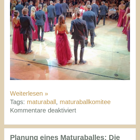
Weiterlesen »
Tags:
maturaball
,
maturaballkomitee
für
Kommentare deaktiviert
Festlegen
des
Ballkomitees
Planung eines Maturaballes: Die