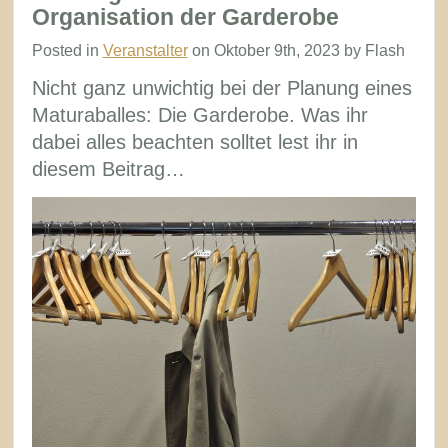
des
Organisation der Garderobe
Maturaballes:
Posted in
Veranstalter
on Oktober 9th, 2023 by Flash
Der
Nicht ganz unwichtig bei der Planung eines
Schlüssel
Maturaballes: Die Garderobe. Was ihr
zum
dabei alles beachten solltet lest ihr in
Erfolg
diesem Beitrag…