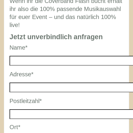
Wenn ihr die Coverband Flash bucht erhält
ihr also die 100% passende Musikauswahl
für euer Event – und das natürlich 100%
live!
Jetzt unverbindlich anfragen
Name*
Please
Adresse*
leave
this
field
Please
Postleitzahl*
empty.
leave
this
field
Ort*
empty.