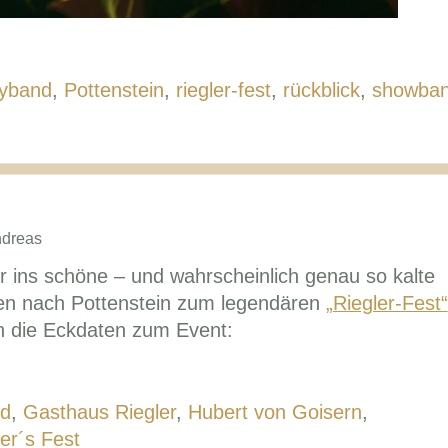
tyband
,
Pottenstein
,
riegler-fest
,
rückblick
,
showba
ndreas
 ins schöne – und wahrscheinlich genau so kalte
en nach Pottenstein zum legendären
„Riegler-Fest“
n die Eckdaten zum Event:
nd
,
Gasthaus Riegler
,
Hubert von Goisern
,
er´s Fest