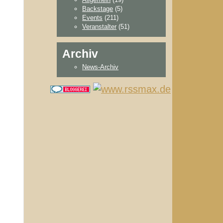
Backstage
(5)
Events
(211)
Veranstalter
(51)
Archiv
News-Archiv