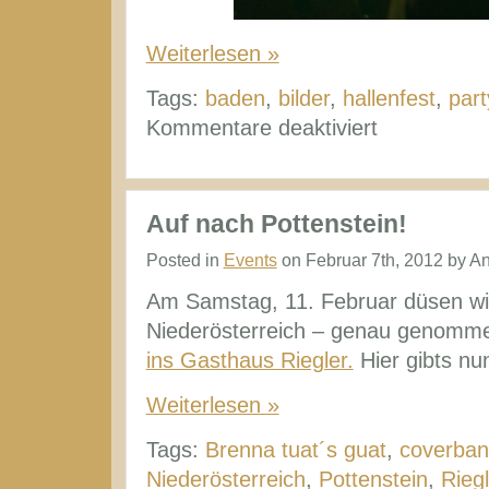
Weiterlesen »
Tags:
baden
,
bilder
,
hallenfest
,
par
für
Kommentare deaktiviert
Rückblick
Riegler
Fest
Auf nach Pottenstein!
Pottenstein
Posted in
Events
on Februar 7th, 2012 by A
Am Samstag, 11. Februar düsen wir
Niederösterreich – genau genomm
ins Gasthaus Riegler.
Hier gibts nu
Weiterlesen »
Tags:
Brenna tuat´s guat
,
coverba
Niederösterreich
,
Pottenstein
,
Riegl