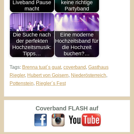
Liveband Pause
keine richtige
macht
Partyband
Die Suche nach
Eine moderne
der perfekten
Hochzeitsband für
Hochzeitsmusik:
die Hochzeit
Tipps…
buchen?…
Tags:
Brenna tuat´s guat
,
coverband
,
Gasthaus
Riegler
,
Hubert von Goisern
,
Niederösterreich
,
Pottenstein
,
Riegler´s Fest
Coverband FLASH auf