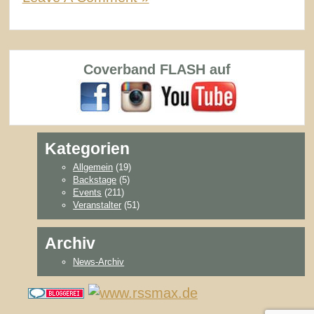
Coverband FLASH auf
Kategorien
Allgemein
(19)
Backstage
(5)
Events
(211)
Veranstalter
(51)
Archiv
News-Archiv