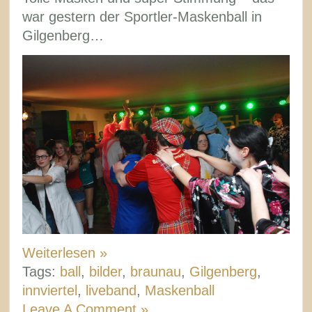
war gestern der Sportler-Maskenball in
Gilgenberg…
Weiterlesen »
Tags:
ball
,
bilder
,
braunau
,
Gilgenberg
,
innviertel
,
liveband
,
Maskenball
Leave A Comment »