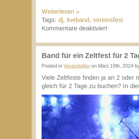
Weiterlesen »
Tags:
dj
,
liveband
,
vereinsfest
für
Kommentare deaktiviert
Liveband
oder
DJ
Band für ein Zeltfest für 2 
für
Posted in
Veranstalter
on März 19th, 2024 b
das
Viele Zeltfeste finden ja an 2 oder 
Vereinsfest
gleich für 2 Tage zu buchen? In di
buchen?