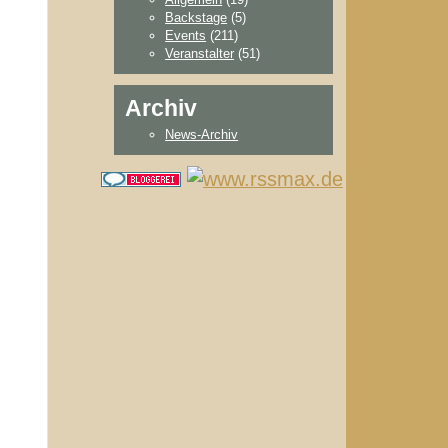
Backstage
(5)
Events
(211)
Veranstalter
(51)
Archiv
News-Archiv