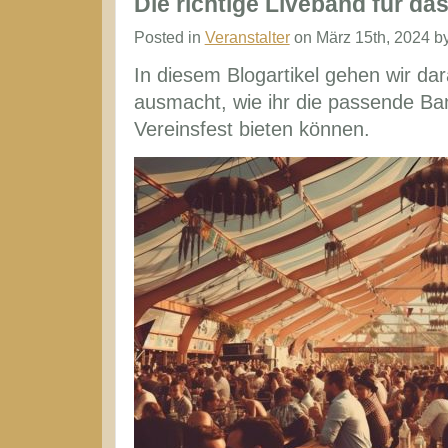
Die richtige Liveband für da
Zeltfest
Posted in
Veranstalter
on März 15th, 2024 b
für
In diesem Blogartikel gehen wir dar
2
ausmacht, wie ihr die passende Ban
Tage
Vereinsfest bieten können.
buchen
–
macht
das
Sinn?