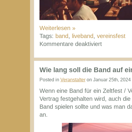
Weiterlesen »
Tags:
band
,
liveband
,
vereinsfest
für
Kommentare deaktiviert
Die
richtige
Liveband
Wie lang soll die Band auf e
für
Posted in
Veranstalter
on Januar 25th, 2024
das
Wenn eine Band für ein Zeltfest / Ve
Vereinsfest
Vertrag festgehalten wird, auch di
Band spielen sollte und was man da
an.