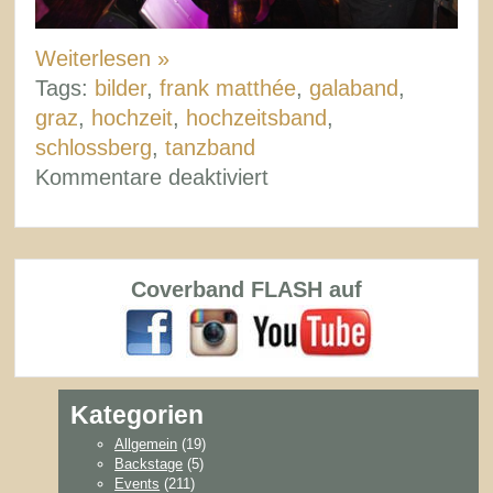
Weiterlesen »
Tags:
bilder
,
frank matthée
,
galaband
,
graz
,
hochzeit
,
hochzeitsband
,
schlossberg
,
tanzband
für
Kommentare deaktiviert
Rückblick
Hochzeitsgala
Graz
Coverband FLASH auf
Kategorien
Allgemein
(19)
Backstage
(5)
Events
(211)