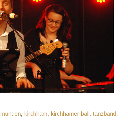
gmunden
,
kirchham
,
kirchhamer ball
,
tanzband
,