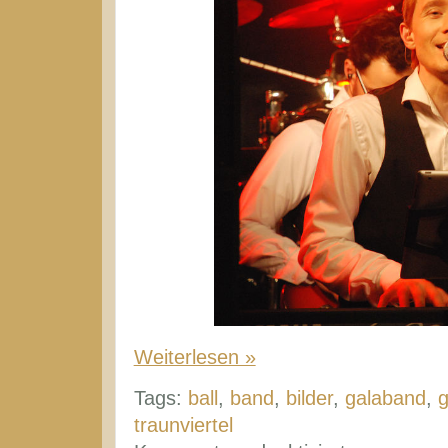
Weiterlesen »
Tags:
ball
,
band
,
bilder
,
galaband
,
traunviertel