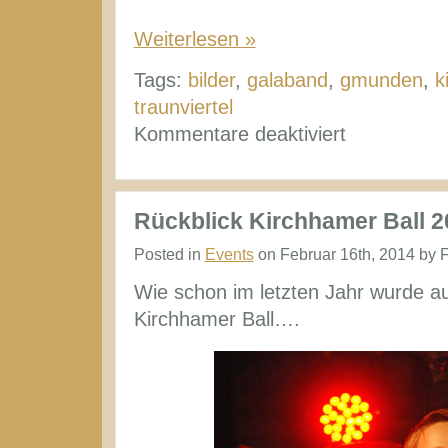
Weiterlesen »
Tags:
bilder
,
galaband
,
gmunden
,
k
traunviertel
für
Kommentare deaktiviert
Rückblick
Kirchhamer
Ball
Rückblick Kirchhamer Ball 2
2015
Posted in
Events
on Februar 16th, 2014 by 
Wie schon im letzten Jahr wurde a
Kirchhamer Ball….