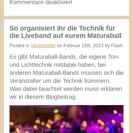
für
Kommentare deaktiviert
Können
wir
Einlagen
So organisiert ihr die Technik für
am
die Liveband auf eurem Maturaball
Maturaball
Posted in
Veranstalter
on Februar 15th, 2024 by Flash
technisch
Es gibt Maturaball-Bands, die eigene Ton-
unterstützen?
und Lichttechnik mitdabei haben, bei
anderen Maturaball-Bands müssen sich die
Veranstalter um die Technik kümmern.
Was dabei beachtet werden muss erklären
wir in diesem Blogbeitrag.