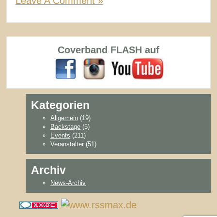
Leave A Comment »
Coverband FLASH auf
Kategorien
Allgemein
(19)
Backstage
(5)
Events
(211)
Veranstalter
(51)
Archiv
News-Archiv