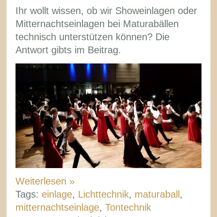
Ihr wollt wissen, ob wir Showeinlagen oder
Mitternachtseinlagen bei Maturabällen
technisch unterstützen können? Die
Antwort gibts im Beitrag.
Weiterlesen »
Tags:
einlage
,
Lichttechnik
,
maturaball
,
mitternachtseinlage
,
Tontechnik