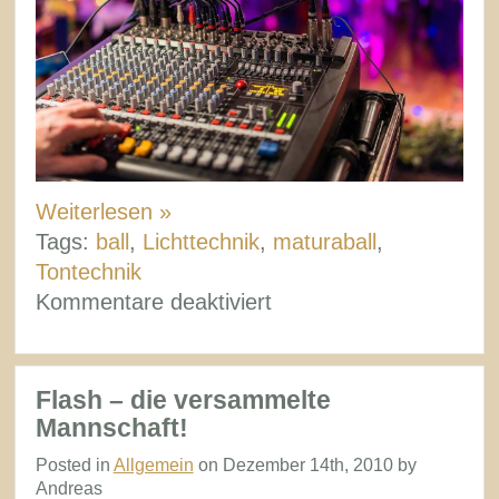
Weiterlesen »
Tags:
ball
,
Lichttechnik
,
maturaball
,
Tontechnik
für
Kommentare deaktiviert
So
organisiert
ihr
Flash – die versammelte
die
Mannschaft!
Technik
Posted in
Allgemein
on Dezember 14th, 2010 by
für
Andreas