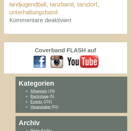
landjugendball
,
tanzband
,
tarsdorf
,
unterhaltungsband
für
Kommentare deaktiviert
Rückblick
Landjugendball
Tarsdorf
Coverband FLASH auf
Kategorien
Allgemein
(19)
Backstage
(5)
Events
(211)
Veranstalter
(51)
Archiv
News-Archiv