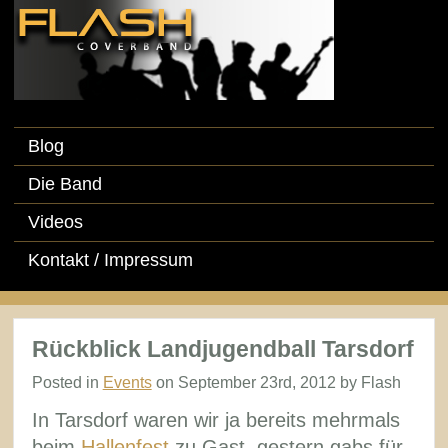
Blog
Die Band
Videos
Kontakt / Impressum
Rückblick Landjugendball Tarsdorf
Posted in
Events
on September 23rd, 2012 by Flash
In Tarsdorf waren wir ja bereits mehrmals
beim
Hallenfest
zu Gast, gestern gabs für