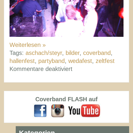
Weiterlesen »
Tags:
aschach/steyr
,
bilder
,
coverband
,
hallenfest
,
partyband
,
wedafest
,
zeltfest
für
Kommentare deaktiviert
Rückblick
Wedafest
Aschach/Steyr
Coverband FLASH auf
Kategorien