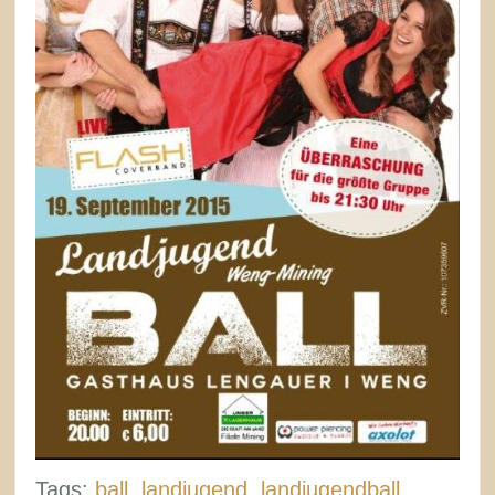
Tags:
ball
,
landjugend
,
landjugendball
,