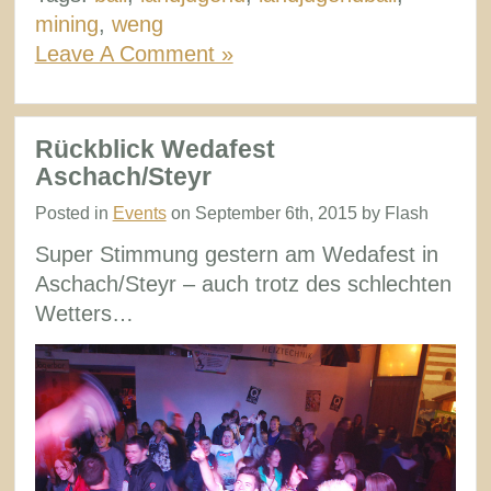
mining
,
weng
Leave A Comment »
Rückblick Wedafest
Aschach/Steyr
Posted in
Events
on September 6th, 2015 by Flash
Super Stimmung gestern am Wedafest in
Aschach/Steyr – auch trotz des schlechten
Wetters…