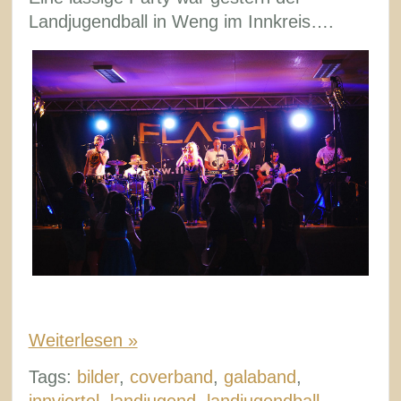
Landjugendball in Weng im Innkreis….
Weiterlesen »
Tags:
bilder
,
coverband
,
galaband
,
innviertel
,
landjugend
,
landjugendball
,