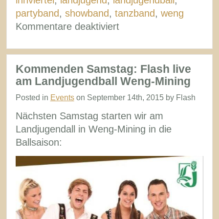
partyband
,
showband
,
tanzband
,
weng
für
Kommentare deaktiviert
Rückblick
Landjugendball
Weng
Kommenden Samstag: Flash live
im
am Landjugendball Weng-Mining
Innkreis
Posted in
Events
on September 14th, 2015 by Flash
Nächsten Samstag starten wir am
Landjugendall in Weng-Mining in die
Ballsaison: