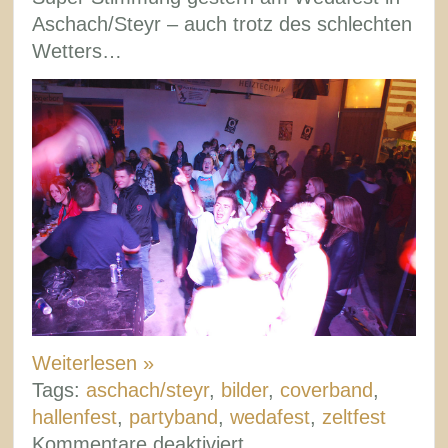
Aschach/Steyr – auch trotz des schlechten
Wetters…
Weiterlesen »
Tags:
aschach/steyr
,
bilder
,
coverband
,
hallenfest
,
partyband
,
wedafest
,
zeltfest
für
Kommentare deaktiviert