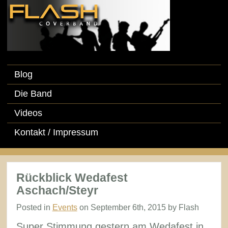
Blog
Die Band
Videos
Kontakt / Impressum
Rückblick Wedafest
Aschach/Steyr
Posted in
Events
on September 6th, 2015 by Flash
Super Stimmung gestern am Wedafest in