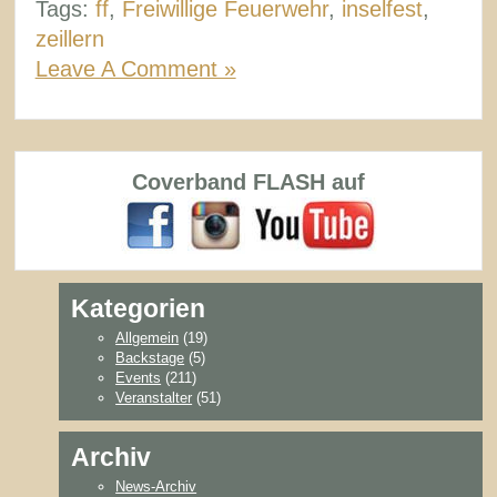
Tags:
ff
,
Freiwillige Feuerwehr
,
inselfest
,
zeillern
Leave A Comment »
Coverband FLASH auf
Kategorien
Allgemein
(19)
Backstage
(5)
Events
(211)
Veranstalter
(51)
Archiv
News-Archiv