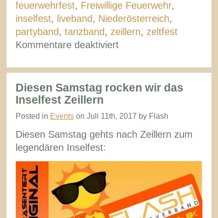
feuerwehrfest
,
Freiwillige Feuerwehr
,
inselfest
,
liveband
,
Niederösterreich
,
partyband
,
tanzband
,
zeillern
,
zeltfest
für
Kommentare deaktiviert
Rückblick
Inselfest
Zeillern
Diesen Samstag rocken wir das
Inselfest Zeillern
Posted in
Events
on Juli 11th, 2017 by Flash
Diesen Samstag gehts nach Zeillern zum
legendären Inselfest: