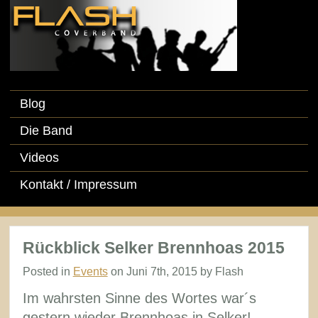
Blog
Die Band
Videos
Kontakt / Impressum
Rückblick Selker Brennhoas 2015
Posted in
Events
on Juni 7th, 2015 by Flash
Im wahrsten Sinne des Wortes war´s
gestern wieder Brennhoas in Selker!