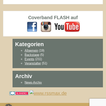
Coverband FLASH auf
Kategorien
Allgemein
(19)
Backstage
(5)
Events
(211)
Veranstalter
(51)
Archiv
News-Archiv