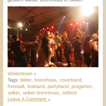
Weiterlesen »
Tags:
bilder
,
brennhoas
,
coverband
,
freistadt
,
liveband
,
partyband
,
pregarten
,
selker
,
selker brennhoas
,
zeltfest
Leave A Comment »