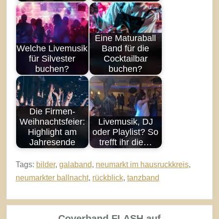
Eine Maturaball
Welche Livemusik
Band für die
für Silvester
Cocktailbar
buchen?
buchen?
Die Firmen-
Weihnachtsfeier:
Livemusik, DJ
Highlight am
oder Playlist? So
Jahresende
trefft ihr die…
Tags:
bilder
,
galaband
,
neumarkt im hausruckkreis
,
neumarkter ballnacht
,
rückblick
,
tanzband
Coverband FLASH auf