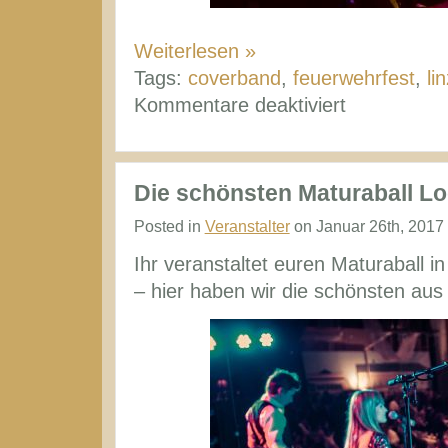
Weiterlesen »
Tags:
coverband
,
feuerwehrfest
,
li
für
Kommentare deaktiviert
Coverband
Linz
–
Die schönsten Maturaball Lo
Bilder
Posted in
Veranstalter
on Januar 26th, 2017
von
Ihr veranstaltet euren Maturaball i
Auftritten
– hier haben wir die schönsten a
im
Großraum
Linz