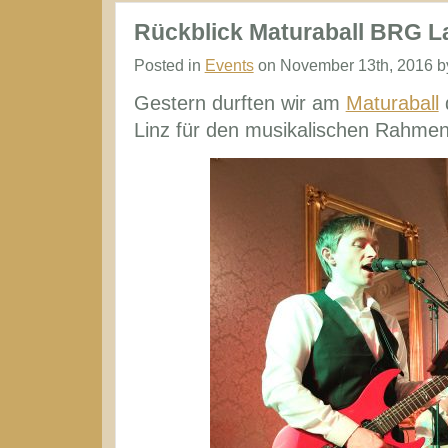
Maturaball
Rückblick Maturaball BRG L
Locations
Posted in
Events
on November 13th, 2016 b
in
Gestern durften wir am
Maturaball
Linz
Linz für den musikalischen Rahm