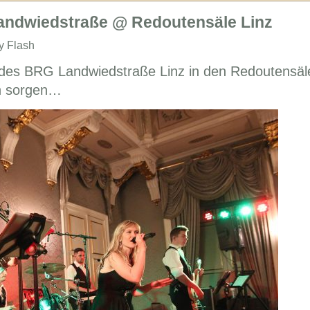
andwiedstraße @ Redoutensäle Linz
y Flash
des BRG Landwiedstraße Linz in den Redoutensäl
en sorgen…