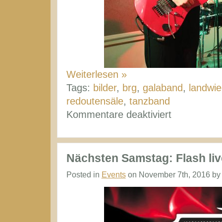
Weiterlesen »
Tags:
bilder
,
brg
,
galaband
,
landwie
redoutensäle
,
tanzband
für
Kommentare deaktiviert
Rückblick
Maturaball
BRG
Nächsten Samstag: Flash liv
Landwiedst
Posted in
Events
on November 7th, 2016 by
@
Redoutensä
Linz