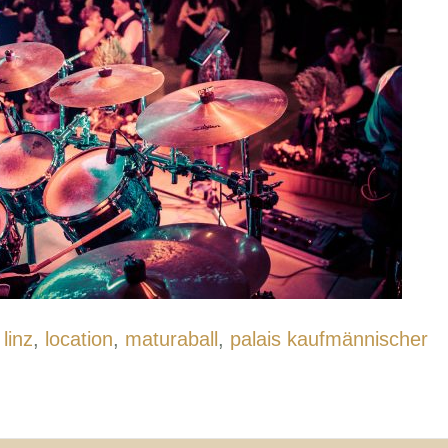
,
linz
,
location
,
maturaball
,
palais kaufmännischer