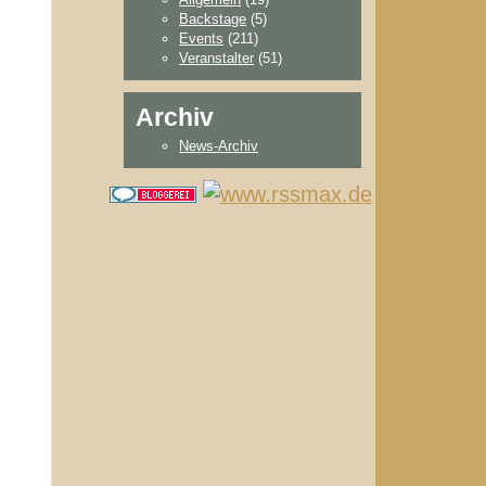
Backstage
(5)
Events
(211)
Veranstalter
(51)
Archiv
News-Archiv