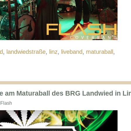
d
,
landwiedstraße
,
linz
,
liveband
,
maturaball
,
e am Maturaball des BRG Landwied in Li
raße
 Flash
le