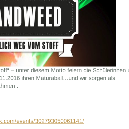
“ – unter diesem Motto feiern die Schülerinnen 
1.2016 ihren Maturaball…und wir sorgen als
ahmen :
ok.com/events/302793050061141/