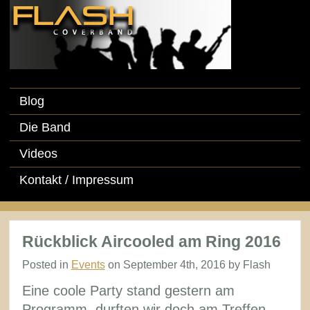
Blog
Die Band
Videos
Kontakt / Impressum
Rückblick Aircooled am Ring 2016
Posted in
Events
on September 4th, 2016 by Flash
Eine coole Party stand gestern am
Programm, durften wir doch am Treffen