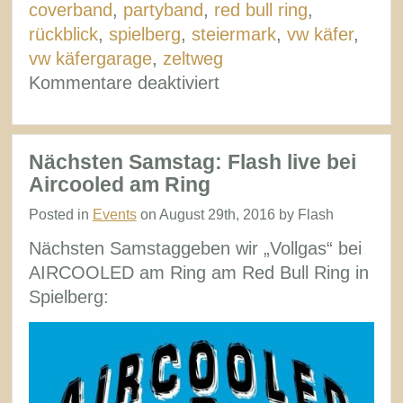
coverband
,
partyband
,
red bull ring
,
rückblick
,
spielberg
,
steiermark
,
vw käfer
,
vw käfergarage
,
zeltweg
für
Kommentare deaktiviert
Rückblick
Aircooled
am
Nächsten Samstag: Flash live bei
Ring
Aircooled am Ring
2016
Posted in
Events
on August 29th, 2016 by Flash
Nächsten Samstaggeben wir „Vollgas“ bei
AIRCOOLED am Ring am Red Bull Ring in
Spielberg: