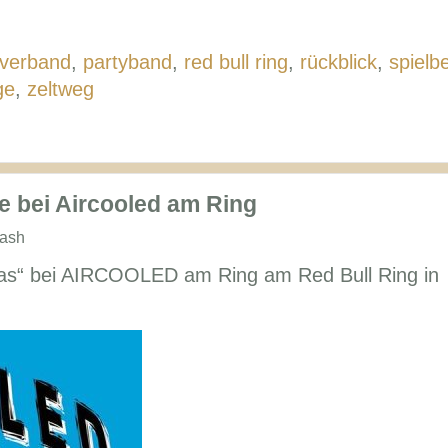
verband
,
partyband
,
red bull ring
,
rückblick
,
spielb
ge
,
zeltweg
e bei Aircooled am Ring
lash
as“ bei AIRCOOLED am Ring am Red Bull Ring in