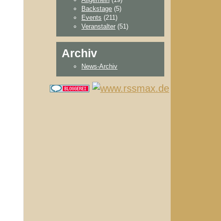
Backstage
(5)
Events
(211)
Veranstalter
(51)
Archiv
News-Archiv