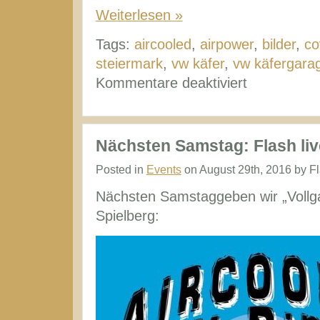
Weiterlesen »
Tags:
aircooled
,
airpower
,
bilder
,
co
steiermark
,
vw käfer
,
vw käfergara
für
Kommentare deaktiviert
Rückblick
Aircooled
am
Nächsten Samstag: Flash liv
Ring
Posted in
Events
on August 29th, 2016 by F
2016
Nächsten Samstaggeben wir „Vollg
Spielberg: