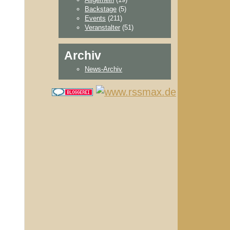
Backstage
(5)
Events
(211)
Veranstalter
(51)
Archiv
News-Archiv