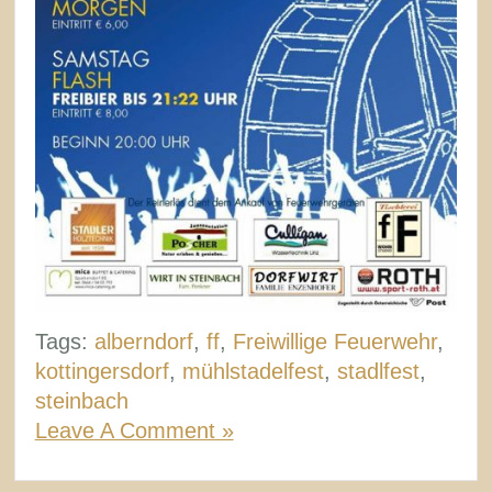
Tags:
alberndorf
,
ff
,
Freiwillige Feuerwehr
,
kottingersdorf
,
mühlstadelfest
,
stadlfest
,
steinbach
Leave A Comment »