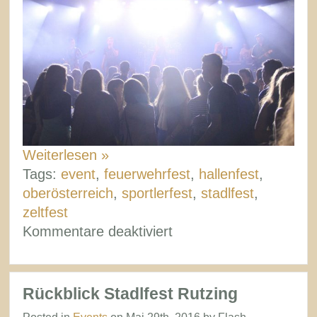
Weiterlesen »
Tags:
event
,
feuerwehrfest
,
hallenfest
,
oberösterreich
,
sportlerfest
,
stadlfest
,
zeltfest
für
Kommentare deaktiviert
Die
besten
Zeltfeste
Rückblick Stadlfest Rutzing
in