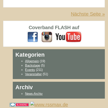
Nächste Seite »
Coverband FLASH auf
Kategorien
Allgemein
(19)
Backstage
(5)
Events
(211)
Veranstalter
(51)
Archiv
News-Archiv