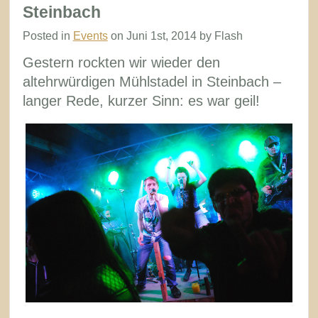
live
Steinbach
am
Posted in
Events
on Juni 1st, 2014 by Flash
Rutzinger
Gestern rockten wir wieder den
Stadlfest
altehrwürdigen Mühlstadel in Steinbach –
langer Rede, kurzer Sinn: es war geil!