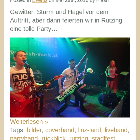
Posted in
Events
on Mai 29th, 2016 by Flash
Oberösterreich
Gewitter, Sturm und Hagel vor dem
2016
Auftritt, aber dann feierten wir in Rutzing
eine tolle Party…
Weiterlesen »
Tags:
bilder
,
coverband
,
linz-land
,
liveband
,
partyband
,
rückblick
,
rutzing
,
stadlfest
,