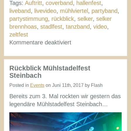
Tags:
Auftritt
,
coverband
,
hallenfest
,
liveband
,
livevideo
,
mühlviertel
,
partyband
,
partystimmung
,
rückblick
,
selker
,
selker
brennhoas
,
stadlfest
,
tanzband
,
video
,
zeltfest
für
Kommentare deaktiviert
Videos:
Partyband
Flash
Rückblick Mühlstadelfest
live
Steinbach
@
Posted in
Events
on Juni 11th, 2017 by Flash
Selker
Bereits zum 3. Mal rockten wir gestern das
Brennhoas
legendäre Mühlstadelfest Steinbach…