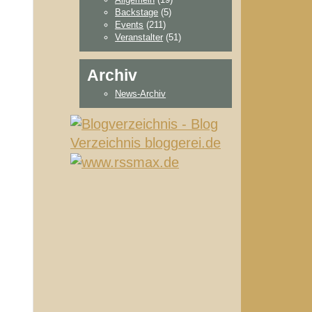
Backstage
(5)
Events
(211)
Veranstalter
(51)
Archiv
News-Archiv