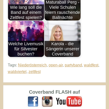
Maturaball Perg -
Wie lang soll die
Viele Schulen
Band auf einem
feiern rauschende
Zeltfest spielen?
Ballnächte
Welche Livemusik
Karola - die
für Silvester
Sängerin unserer
buchen?
Coverband
Tags:
Niederösterreich
,
open-air
,
partyband
,
waldfest
,
waldviertel
,
zeltfest
Coverband FLASH auf