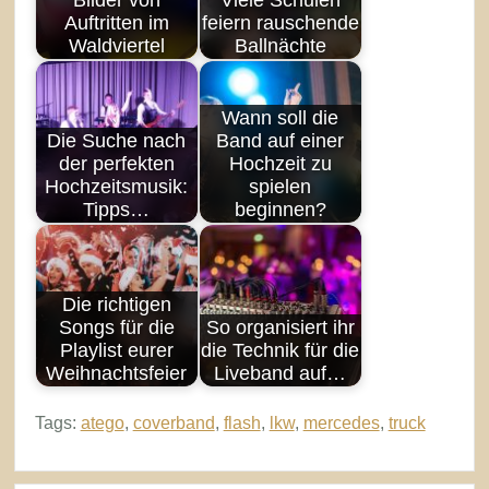
Auftritten im
feiern rauschende
Waldviertel
Ballnächte
Wann soll die
Die Suche nach
Band auf einer
der perfekten
Hochzeit zu
Hochzeitsmusik:
spielen
Tipps…
beginnen?
Die richtigen
Songs für die
So organisiert ihr
Playlist eurer
die Technik für die
Weihnachtsfeier
Liveband auf…
Tags:
atego
,
coverband
,
flash
,
lkw
,
mercedes
,
truck