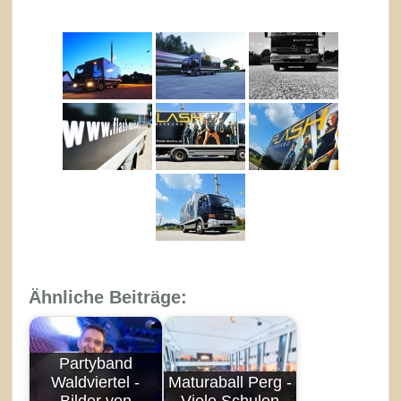
Ähnliche Beiträge:
Partyband
Waldviertel -
Maturaball Perg -
Bilder von
Viele Schulen