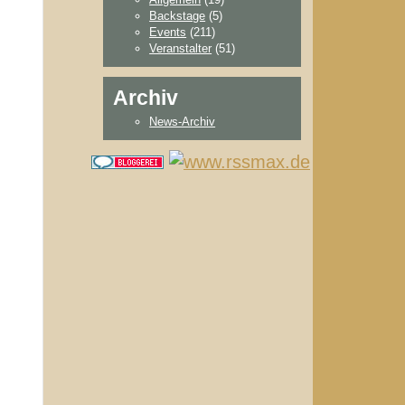
Backstage
(5)
Events
(211)
Veranstalter
(51)
Archiv
News-Archiv