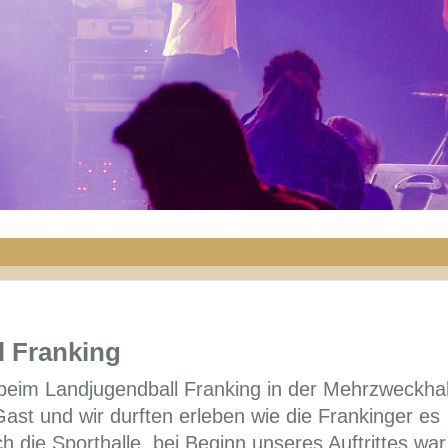
l Franking
beim Landjugendball Franking in der Mehrzweckhal
ast und wir durften erleben wie die Frankinger es
ch die Sporthalle, bei Beginn unseres Auftrittes war