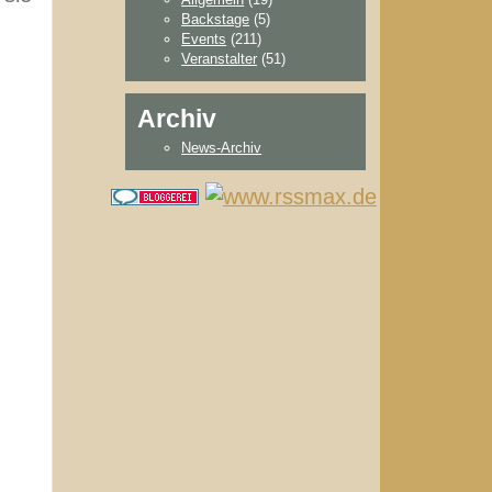
Backstage
(5)
Events
(211)
Veranstalter
(51)
Archiv
News-Archiv