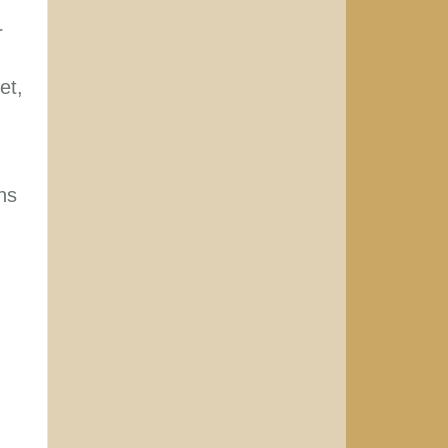
r
et,
ns