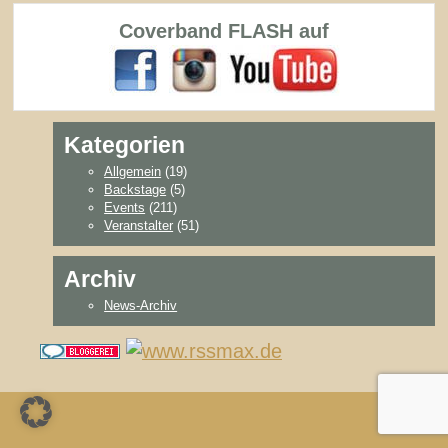
Coverband FLASH auf
Kategorien
Allgemein
(19)
Backstage
(5)
Events
(211)
Veranstalter
(51)
Archiv
News-Archiv