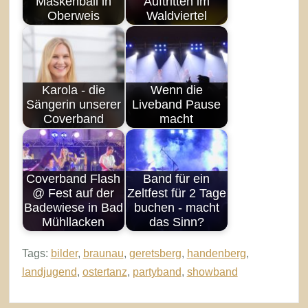
Maskenball in
Auftritten im
Oberweis
Waldviertel
Karola - die
Wenn die
Sängerin unserer
Liveband Pause
Coverband
macht
Coverband Flash
Band für ein
@ Fest auf der
Zeltfest für 2 Tage
Badewiese in Bad
buchen - macht
Mühllacken
das Sinn?
Tags:
bilder
,
braunau
,
geretsberg
,
handenberg
,
landjugend
,
ostertanz
,
partyband
,
showband