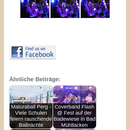
Ähnliche Beiträge:
Maturaball Perg -
Coverband Flash
Viele Schulen
@ Fest auf der
feiern rauschende
Badewiese in Bad
Ballnächte
Mühllacken